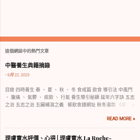
這個網誌中的熱門文章
中醫養生典籍摘錄
-
9月 22, 2023
目錄 四時養生 春 、 夏 、 秋 、 冬 食戒篇 飲食 導引法 中風門
、 腹痛 、 氣鬱 、 痰飲 、 行氣 養生導引秘籍 延年六字訣 五志
之治 五志之治 五臟補瀉之義 餐飲食譜網址 秋冬湯款 《壽世
傳真》 修養宜四時調理第五 延壽之法，惟自護其身而已。冬溫
READ MORE »
夏涼，不失時序，即所以自護其身也。故前人云：知攝生者，
臥起有四時之早晚，興居有至和之常制，調養筋骨有偃仰之
方，節宣勞逸有予奪之要，溫涼合度，居處無犯於八邪，則身
理膚寶水評價、心得 | 理膚寶水 La Roche-