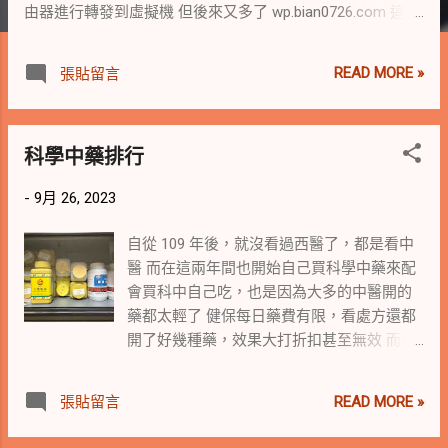
由器進行轉發到虛擬機 但後來又多了 wp.bian0726.com 這個
網站 這個網站架設在實體機上，使用同樣的固定 ip 以及 80
port 發現在路由器裡面沒有辦法進行這樣的設定 不過因為實
READ MORE »
張貼留言
體機裡面的網站是用 nginx 架設的 想說 nginx 應該會有可以
設定的方式 就在網路上找到了 nginx 反向代理這個做法 反向
代理有很多不同的設定方式 可以依照自己的需求進行調整 下
科學中藥排行
面紀錄我的作法 進路由後台把外部連線改為轉發到實體機 虛
擬機中的設定不需要改動 更改實體機的 nginx config 設定檔
-
9月 26, 2023
重新載入 nginx 測試連線後，可以正常連線 這樣就完成了多
個網域名稱共用一個 ip 與 port 的需求了 English version The
自從 109 年後，就沒看過西醫了，都是看中
need arises because the original website "bian0726.com"
醫 而在這兩年間也開始自己買科學中藥來配
was set up on a virtual machine in a Mac. The network card
會買科中自己吃，也是因為大多的中醫開的
was set to bridge mode, putting it in the same network as
藥都太輕了 健保每日藥費有限，看處方還都
the physical machine. External connections were forwarded
開了好幾種藥，效果大打折扣甚至無效 而處
by the router to the virtual machine. However, later on a new
方對症、有效的中醫診所，都離家很遠 後來
website "wp.bian0726.com" was added. This new website is
乾脆自己吃，反正我的症狀也都是小感冒，
set up on the physical machine, using the same fixed IP and
READ MORE »
張貼留言
很容易處方 試了幾間常見的科中，可以依照
port 80. It was found that such a configuration could not be
我自己的感受做個排行。 試過科中的不算
set up in ...