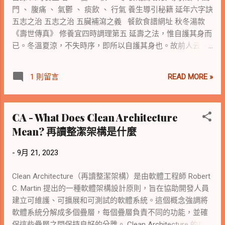
門 、 腹痛 、 氣鬱 、 痰飲 、 行氣 養生導引秘籍 延年六字訣
五志之治 五志之治 五臟補瀉之義 餐飲食譜網址 秋冬湯款
《壽世傳真》 修養宜四時調理第五 延壽之法，惟自護其身而
已。冬溫夏涼，不失時序，即所以自護其身也。故前人云：
知攝生者，臥起有四時之早晚，興居有至和之常制，調養筋
骨有偃仰之方，節宣勞逸有予奪之要，溫涼合度，居處無犯
READ MORE »
1 則留言
於八邪，則身自安矣。真西山先生四時調理春月歌云：嘗聞
避風如避箭，春風多厲須防患，況因陽發毛孔開，風才一入
成癱瘓。夏月歌云：四時惟夏難調理，陽神在外陰在裏，心
CA - What Does Clean Architecture
旺腎衰何所防，特忌貪歡洩精氣。秋月歌云：時到秋來多瘧
Mean? 再讀整潔架構是什麼
痢，浣漱沐浴宜暖水，瓜茄生菜不宜餐，臥冷枕涼皆勿喜。
冬月歌云：伏陽在內三冬月，切忌汗多陽氣洩，陰霧之中勿
-
9月 21, 2023
遠行，凍雪嚴霜宜早歇。春夏秋冬歷一年，稍知調護自無
愆，安然無病稱真福，莫恃身當壯盛年。細玩五歌，語雖淺
Clean Architecture（再讀整潔架構）是由軟體工程師 Robert
而法實周，欲護其身者，故當書紳三複。 修養宜四時調理
C. Martin 提出的一種軟體架構設計原則，旨在協助開發人員
第五 春三月 《攝生消息論》曰：春陽初升，萬物發萌，人有
建立可維護、可擴展和可測試的軟體系統。這個概念強調將
宿疾，春氣攻動，又兼去冬以來，擁爐薰衣，積至春月，因
軟體系統分解成多個疊層，每個疊層負責不同的功能，並確
而發洩，致體熱頭昏，四肢倦怠，腰腳無力，皆冬所蓄之
保這些疊層之間保持良好的分離。 Clean Architecture 的核心