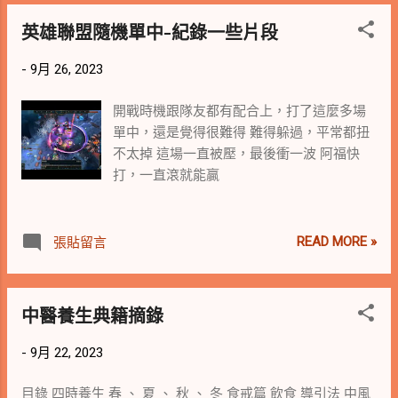
多：勝昌、科達、港香蘭、順天、仙豐 同樣
英雄聯盟隨機單中-紀錄一些片段
的藥，不同廠商做出來味道差異也蠻大的 依
照中藥粉的品質來看最好的是：仙豐 排在最
-
9月 26, 2023
後的是：勝昌 科達、仙豐的藥是一吃下去沒
多久就會有感覺，港香蘭品質還行就是作用
開戰時機跟隊友都有配合上，打了這麼多場
效果比較緩，品質以及藥效墊底的則是勝昌
單中，還是覺得很難得 難得躲過，平常都扭
仙豐的品質真的不錯，能感受到藥材本身的
不太掉 這場一直被壓，最後衝一波 阿福快
藥性，而且包裝上防潮效果最好 最后，來個
打，一直滾就能贏
綜合排行 冠軍：仙豐 亞軍：科達 季軍：港
香蘭 殿軍：順天 落敗：勝昌 #仙豐科學中藥
#科中 排行僅供參考，不應被視為醫學建
READ MORE »
張貼留言
議。應在使用任何中藥之前諮詢醫生或專業
醫療人員。
中醫養生典籍摘錄
-
9月 22, 2023
目錄 四時養生 春 、 夏 、 秋 、 冬 食戒篇 飲食 導引法 中風