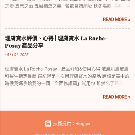
舊 Mac mini 關機後無法再次啟動，隨即訂購 Mac mini M4
之治 五志之治 五臟補瀉之義 餐飲食譜網址 秋冬湯款 《壽世
2024/11/18： 正式啟用 Mac mini M4 作為新伺服器
傳真》 修養宜四時調理第五 延壽之法，惟自護其身而已。冬溫
READ MORE »
夏涼，不失時序，即所以自護其身也。故前人云：知攝生者，
臥起有四時之早晚，興居有至和之常制，調養筋骨有偃仰之
方，節宣勞逸有予奪之要，溫涼合度，居處無犯於八邪，則身
理膚寶水評價、心得 | 理膚寶水 La Roche-
自安矣。真西山先生四時調理春月歌云：嘗聞避風如避箭，春
Posay 產品分享
風多厲須防患，況因陽發毛孔開，風才一入成癱瘓。夏月歌
-
8月 01, 2025
云：四時惟夏難調理，陽神在外陰在裏，心旺腎衰何所防，特
忌貪歡洩精氣。秋月歌云：時到秋來多瘧痢，浣漱沐浴宜暖
理膚寶水 La Roche-Posay - 產品介紹&使用心得 敏感肌膚皮膚
水，瓜茄生菜不宜餐，臥冷枕涼皆勿喜。冬月歌云：伏陽在內
科醫生指定推薦 還記得第一次用理膚寶水的產品 應該是高中的
三冬月，切忌汗多陽氣洩，陰霧之中勿遠行，凍雪嚴霜宜早
時候我媽拿給我的一個「全面修護霜」試用包 雖然忘了是為了
歇。春夏秋冬歷一年，稍知調護自無愆，安然無病稱真福，莫
什麼用的，在那個時候也沒注意是哪一個牌子，就只是覺得這
恃身當壯盛年。細玩五歌，語雖淺而法實周，欲護其身者，故
READ MORE »
個產品很好用 再次使用他們的產品已經過了很久很久了 這次
當書紳三複。 修養宜四時調理第五 春三月 《攝生消息論》
是使用他們的「全護水感清透防曬露」試用包 (名字太長了，還
曰：春陽初升，萬物發萌，人有宿疾，春氣攻動，又兼去冬以
要去查一下才知道) 也是覺得很好用，才開始注意到這個品牌，
來，擁爐薰衣，積至春月，因而發洩，致體熱頭昏，四肢倦
不過當時還沒實際去買他們的產品 因為在國、高中時候，如
怠，腰腳無力，皆冬所蓄之疾，是務調理。 調理法勿多食酸
技術提供：Blogger
果需要什麼防曬、化妝水等生活上的用品都是跑去寶雅買 雖然
味，減酸以養脾氣。春，肝木正旺，酸味屬木，脾屬土，恐酸
寶雅有很多便宜好用的東西，但總是沒有一個真正抓住我的產