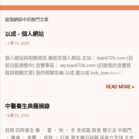
這個網誌中的熱門文章
以成 - 個人網站
-
1月 13, 2020
個人網站與相關資訊 連結至個人網站 主站： bian0726.com (目
前功能調整中) 音響專區： wp.bian0726.com (記錄我的音響歷
程與相關文章) 我的相關名稱 以成 邊以成 bob_bian bian0726
bob_bianbian 部落格說明 目前兩個網站皆設有 Blog 文章區。
READ MORE »
未來會持續發表更有內容的文章。由於先前的 Blog 是自己寫程
式實作，內容呈現效果與主流 Blog 平台相比仍有改進空間，因
此暫時規劃為個人測試使用的網址；另外，從大學時期就開始
中醫養生典籍摘錄
學習的 WordPress 架站，如今也開設了獨立的 WordPress 網
-
9月 22, 2023
站，藉此測試各項功能並順便記錄音響歷程。等到時機成熟
後，將會對這兩個平台做更完善的規劃與調整。 網站記事 2017
目錄 四時養生 春 、 夏 、 秋 、 冬 食戒篇 飲食 導引法 中風門
年： 購買 Mac mini 2014 Late 作為伺服器使用 2024/10/25：
、 腹痛 、 氣鬱 、 痰飲 、 行氣 養生導引秘籍 延年六字訣 五志