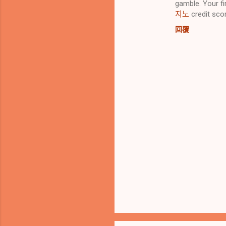
gamble. Your fi
지노
credit scor
回覆
張
貼
留