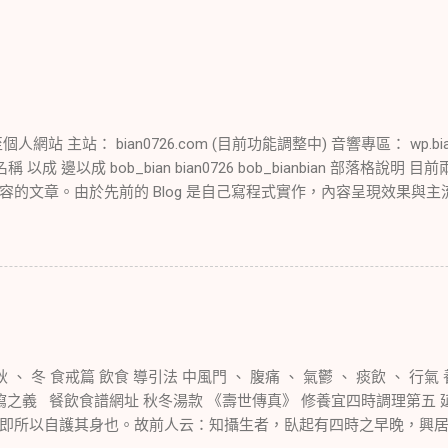
站 主站： bian0726.com (目前功能調整中) 音響專區： wp.bia
成 邊以成 bob_bian bian0726 bob_bianbian 部落格說明 目
的文章。由於先前的 Blog 是自己寫程式實作，內容呈現效果與主流 
使用的網址；另外，從大學時期就開始學習的 WordPress 架站
藉此測試各項功能並順便記錄音響歷程。等到時機成熟後，將會對這兩個
c mini 2014 Late 作為伺服器使用 2024/10/25： 舊 Mac mi
18： 正式啟用 Mac mini M4 作為新伺服器
 秋 、 冬 食戒篇 飲食 導引法 中風門 、 腹痛 、 氣鬱 、 痰飲 、 
瀉之義 餐飲食譜網址 秋冬湯款 《壽世傳真》 修養宜四時調理第五
即所以自護其身也。故前人云：知攝生者，臥起有四時之早晚，興