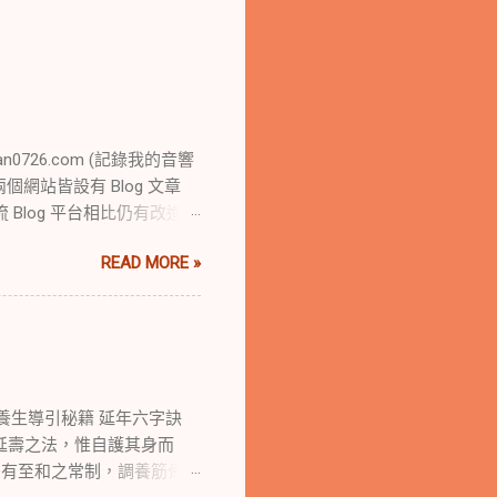
n0726.com (記錄我的音響
前兩個網站皆設有 Blog 文章
Blog 平台相比仍有改進空
，如今也開設了獨立的
READ MORE »
平台做更完善的規劃與調整。
ni 關機後無法再次啟動，隨即訂購
行氣 養生導引秘籍 延年六字訣
 延壽之法，惟自護其身而
居有至和之常制，調養筋骨有