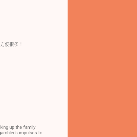
，方便很多！
king up the family
gambler's impulses to