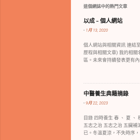
言
這個網誌中的熱門文章
以成 - 個人網站
-
1月 13, 2020
個人網站與相關資訊 連結至個人網
歷程與相關文章) 我的相關名稱 以
區。未來會持續發表更有內容
間，因此暫時規劃為個人測試
WordPress 網站，
網站記事 2017 年： 購買 Ma
Mac mini M4 2024/11/
中醫養生典籍摘錄
-
9月 22, 2023
目錄 四時養生 春 、 夏 、
五志之治 五志之治 五臟補
已。冬溫夏涼，不失時序，