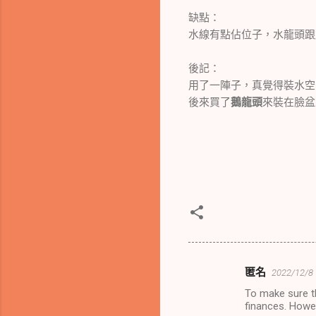
缺點：
水線有點佔位子，水龍頭跟
後記：
用了一陣子，真覺得裝水空
後來買了
鵝龍頭
來裝在臉盆
匿名
2022/12/8
留
To make sure th
言
finances. Howev